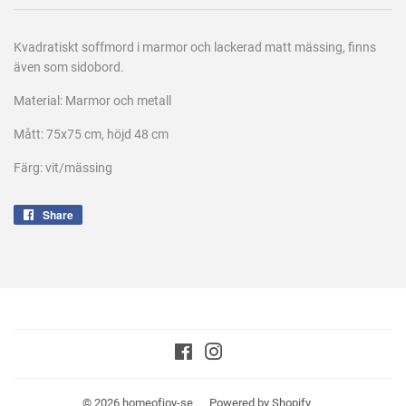
Kvadratiskt soffmord i marmor och lackerad matt mässing, finns
även som sidobord.
Material: Marmor och metall
Mått: 75x75 cm, höjd 48 cm
Färg: vit/mässing
Share
Share
on
Facebook
Facebook
Instagram
© 2026
homeofjoy-se
Powered by Shopify