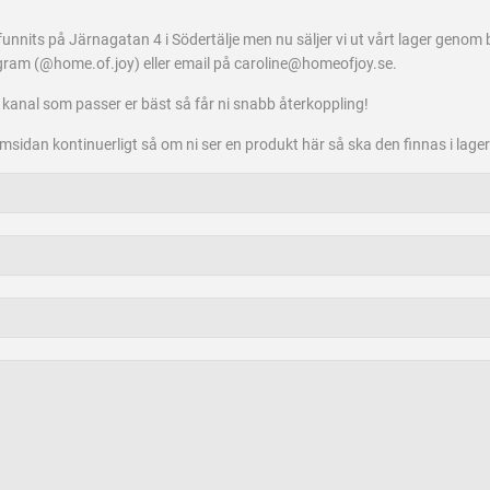
unnits på Järnagatan 4 i Södertälje men nu säljer vi ut vårt lager genom 
ram (@home.of.joy) eller email på caroline@homeofjoy.se.
 kanal som passer er bäst så får ni snabb återkoppling!
sidan kontinuerligt så om ni ser en produkt här så ska den finnas i lager