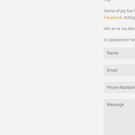
Home of joy har f
Facebook,
Instag
Hör av er via den
Vi uppdaterar hem
Name
Email
Phone
Number
Message