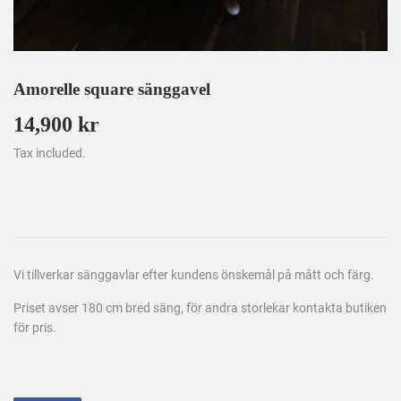
Amorelle square sänggavel
14,900 kr
14,900
kr
Tax included.
Vi tillverkar sänggavlar efter kundens önskemål på mått och färg.
Priset avser 180 cm bred säng, för andra storlekar kontakta butiken
för pris.