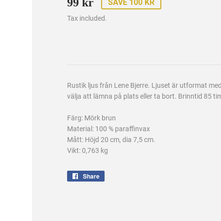
99 kr
99
SAVE 100 KR
kr
Tax included.
Rustik ljus från Lene Bjerre. Ljuset är utformat m
välja att lämna på plats eller ta bort. Brinntid 85 t
Färg: Mörk brun
Material: 100 % paraffinvax
Mått: Höjd 20 cm, dia 7,5 cm.
Vikt: 0,763 kg
Share
Share
on
Facebook