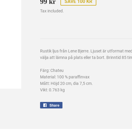
99 kr
99
SAVE 100 KR
kr
Tax included.
Rustik ljus från Lene Bjerre. Ljuset är utformat m
välja att lämna på plats eller ta bort. Brinntid 85 t
Färg: Chateu
Material: 100 % paraffinvax
Mått: Höjd 20 cm, dia 7,5 cm.
Vikt: 0.763 kg
Share
Share
on
Facebook