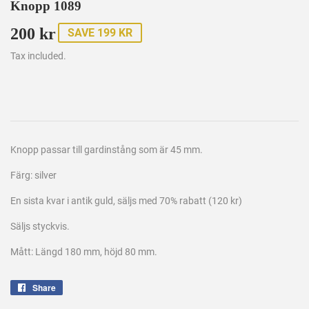
Knopp 1089
200 kr
200
SAVE 199 KR
kr
Tax included.
Knopp passar till gardinstång som är 45 mm.
Färg: silver
En sista kvar i antik guld, säljs med 70% rabatt (120 kr)
Säljs styckvis.
Mått: Längd 180 mm, höjd 80 mm.
Share
Share
on